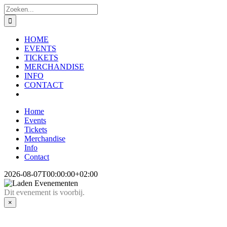
Ga
Zoeken
naar
naar:
inhoud
HOME
EVENTS
TICKETS
MERCHANDISE
INFO
CONTACT
Home
Events
Tickets
Merchandise
Info
Contact
2026-08-07T00:00:00+02:00
Dit evenement is voorbij.
×