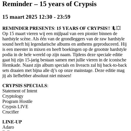
Reminder – 15 years of Crypsis
15 maart 2025 12:30
-
23:59
𝐑𝐄𝐌𝐈𝐍𝐃𝐄𝐑 𝐏𝐑𝐄𝐒𝐄𝐍𝐓𝐒: 𝟏𝟓 𝐘𝐄𝐀𝐑𝐒 𝐎𝐅 𝐂𝐑𝐘𝐏𝐒𝐈𝐒!! 🦎💥
Op 15 maart vieren wij een mijlpaal van een pionier binnen de
hardstyle scène. Als één van de grondleggers van de raw hardstyle
sound heeft hij legendarische albums en anthems geproduceerd. Hij
is een meester in mixen en heeft boekingen op de grootste hardstyle
podia in de hele wereld op zijn naam. Tijdens deze speciale editie
gaat hij zijn 15-jarig bestaan samen met jullie vieren in de iconische
Hemkade. Naast zijn album specials en liveacts zal hij back-to-back
sets draaien met bijna alle dj’s op onze mainstage. Deze editie mag
jij als liefhebber absoluut niet missen!
𝐂𝐑𝐘𝐏𝐒𝐈𝐒 𝐒𝐏𝐄𝐂𝐈𝐀𝐋𝐒:
Statement of Intent
Cryptology
Program Hostile
Crypsis LIVE
Crucifier
𝐋𝐈𝐍𝐄-𝐔𝐏
Adaro