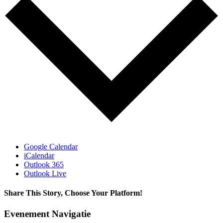
Google Calendar
iCalendar
Outlook 365
Outlook Live
Share This Story, Choose Your Platform!
Facebook
Pinterest
E-
Evenement Navigatie
mail