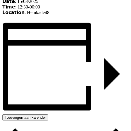
𝗗𝗮𝘁𝗲: 15/03/2025
𝗧𝗶𝗺𝗲: 12:30-00:00
𝗟𝗼𝗰𝗮𝘁𝗶𝗼𝗻: Hemkade48
Toevoegen aan kalender