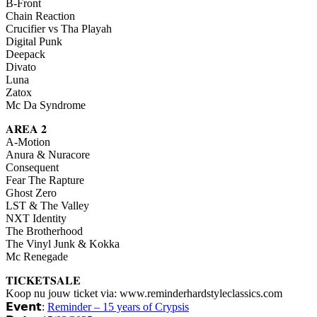
B-Front
Chain Reaction
Crucifier vs Tha Playah
Digital Punk
Deepack
Divato
Luna
Zatox
Mc Da Syndrome
𝐀𝐑𝐄𝐀 𝟐
A-Motion
Anura & Nuracore
Consequent
Fear The Rapture
Ghost Zero
LST & The Valley
NXT Identity
The Brotherhood
The Vinyl Junk & Kokka
Mc Renegade
𝐓𝐈𝐂𝐊𝐄𝐓𝐒𝐀𝐋𝐄
Koop nu jouw ticket via: www.reminderhardstyleclassics.com
𝗘𝘃𝗲𝗻𝘁:
Reminder – 15 years of Crypsis